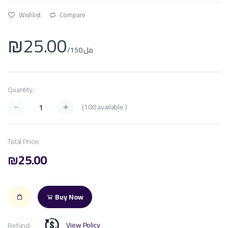
Wishlist
Compare
₪25.00
/150 مل
Quantity:
(
100
available )
Total Price:
₪25.00
Buy Now
View Policy
Refund: